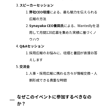
スピーカーセッション
弊社CEO垣畑
による、最も魅力を伝えられる
広報の方法
Synayaka CEO養田氏
による、Wantedlyを活
用して月間120応募を集めた実績に基づくノ
ウハウ
Q&Aセッション
採用広報のお悩みに、垣畑と養田が直接お答
えします
交流会
人事・採用広報に携わる方々が情報交換・人
脈形成できる貴重な時間
なぜこのイベントに参加するべきなの
か？